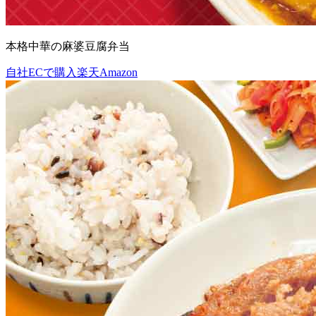
本格中華の⿇婆⾖腐弁当
自社ECで購入
楽天
Amazon